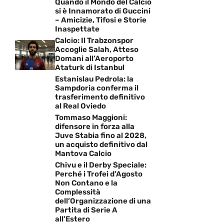
Quando il Mondo del Calcio
si è Innamorato di Guccini
– Amicizie, Tifosi e Storie
Inaspettate
Calcio: Il Trabzonspor
Accoglie Salah, Atteso
Domani all’Aeroporto
Ataturk di Istanbul
Estanislau Pedrola: la
Sampdoria conferma il
trasferimento definitivo
al Real Oviedo
Tommaso Maggioni:
difensore in forza alla
Juve Stabia fino al 2028,
un acquisto definitivo dal
Mantova Calcio
Chivu e il Derby Speciale:
Perché i Trofei d’Agosto
Non Contano e la
Complessità
dell’Organizzazione di una
Partita di Serie A
all’Estero