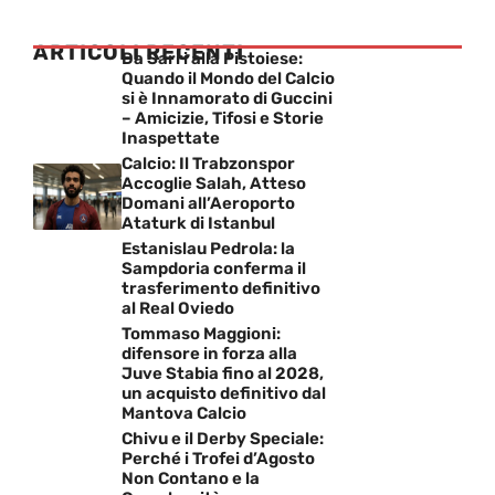
ARTICOLI RECENTI
Da Sarri alla Pistoiese:
Quando il Mondo del Calcio
si è Innamorato di Guccini
– Amicizie, Tifosi e Storie
Inaspettate
Calcio: Il Trabzonspor
Accoglie Salah, Atteso
Domani all’Aeroporto
Ataturk di Istanbul
Estanislau Pedrola: la
Sampdoria conferma il
trasferimento definitivo
al Real Oviedo
Tommaso Maggioni:
difensore in forza alla
Juve Stabia fino al 2028,
un acquisto definitivo dal
Mantova Calcio
Chivu e il Derby Speciale:
Perché i Trofei d’Agosto
Non Contano e la