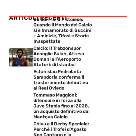
ARTICOLI RECENTI
Da Sarri alla Pistoiese:
Quando il Mondo del Calcio
si è Innamorato di Guccini
– Amicizie, Tifosi e Storie
Inaspettate
Calcio: Il Trabzonspor
Accoglie Salah, Atteso
Domani all’Aeroporto
Ataturk di Istanbul
Estanislau Pedrola: la
Sampdoria conferma il
trasferimento definitivo
al Real Oviedo
Tommaso Maggioni:
difensore in forza alla
Juve Stabia fino al 2028,
un acquisto definitivo dal
Mantova Calcio
Chivu e il Derby Speciale:
Perché i Trofei d’Agosto
Non Contano e la