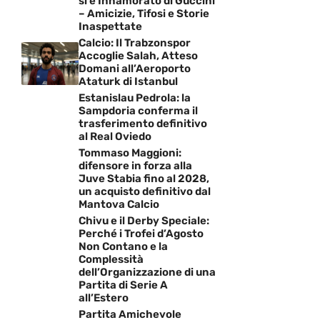
si è Innamorato di Guccini
– Amicizie, Tifosi e Storie
Inaspettate
Calcio: Il Trabzonspor
Accoglie Salah, Atteso
Domani all’Aeroporto
Ataturk di Istanbul
Estanislau Pedrola: la
Sampdoria conferma il
trasferimento definitivo
al Real Oviedo
Tommaso Maggioni:
difensore in forza alla
Juve Stabia fino al 2028,
un acquisto definitivo dal
Mantova Calcio
Chivu e il Derby Speciale:
Perché i Trofei d’Agosto
Non Contano e la
Complessità
dell’Organizzazione di una
Partita di Serie A
all’Estero
Partita Amichevole