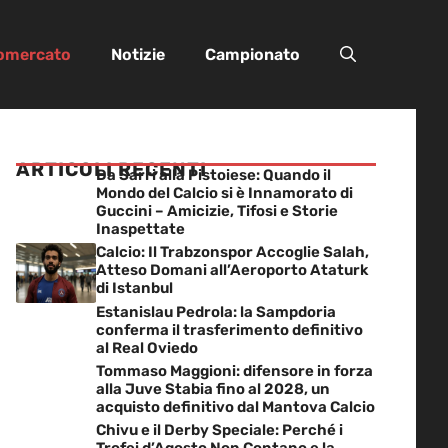
iomercato
Notizie
Campionato
ARTICOLI RECENTI
Da Sarri alla Pistoiese: Quando il
Mondo del Calcio si è Innamorato di
Guccini – Amicizie, Tifosi e Storie
Inaspettate
Calcio: Il Trabzonspor Accoglie Salah,
Atteso Domani all’Aeroporto Ataturk
di Istanbul
Estanislau Pedrola: la Sampdoria
conferma il trasferimento definitivo
al Real Oviedo
Tommaso Maggioni: difensore in forza
alla Juve Stabia fino al 2028, un
acquisto definitivo dal Mantova Calcio
Chivu e il Derby Speciale: Perché i
Trofei d’Agosto Non Contano e la