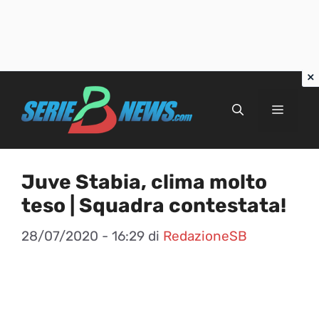
Vai
al
Menu
contenuto
Juve Stabia, clima molto
teso | Squadra contestata!
28/07/2020 - 16:29
di
RedazioneSB