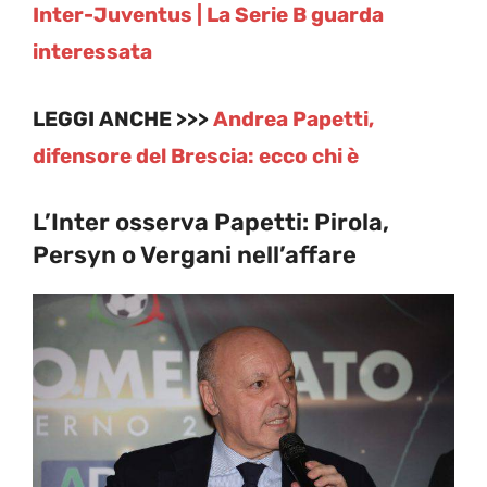
Inter-Juventus | La Serie B guarda
interessata
LEGGI ANCHE >>>
Andrea Papetti,
difensore del Brescia: ecco chi è
L’Inter osserva Papetti: Pirola,
Persyn o Vergani nell’affare