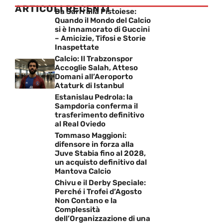
ARTICOLI RECENTI
Da Sarri alla Pistoiese:
Quando il Mondo del Calcio
si è Innamorato di Guccini
– Amicizie, Tifosi e Storie
Inaspettate
Calcio: Il Trabzonspor
Accoglie Salah, Atteso
Domani all’Aeroporto
Ataturk di Istanbul
Estanislau Pedrola: la
Sampdoria conferma il
trasferimento definitivo
al Real Oviedo
Tommaso Maggioni:
difensore in forza alla
Juve Stabia fino al 2028,
un acquisto definitivo dal
Mantova Calcio
Chivu e il Derby Speciale:
Perché i Trofei d’Agosto
Non Contano e la
Complessità
dell’Organizzazione di una