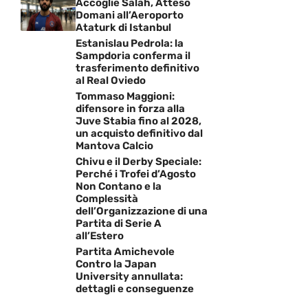
Accoglie Salah, Atteso
Domani all’Aeroporto
Ataturk di Istanbul
Estanislau Pedrola: la
Sampdoria conferma il
trasferimento definitivo
al Real Oviedo
Tommaso Maggioni:
difensore in forza alla
Juve Stabia fino al 2028,
un acquisto definitivo dal
Mantova Calcio
Chivu e il Derby Speciale:
Perché i Trofei d’Agosto
Non Contano e la
Complessità
dell’Organizzazione di una
Partita di Serie A
all’Estero
Partita Amichevole
Contro la Japan
University annullata:
dettagli e conseguenze