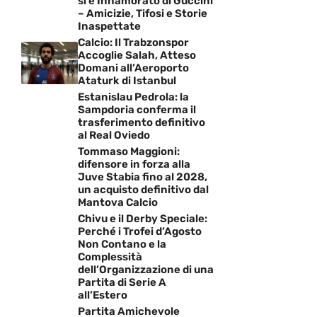
si è Innamorato di Guccini
– Amicizie, Tifosi e Storie
Inaspettate
Calcio: Il Trabzonspor
Accoglie Salah, Atteso
Domani all’Aeroporto
Ataturk di Istanbul
Estanislau Pedrola: la
Sampdoria conferma il
trasferimento definitivo
al Real Oviedo
Tommaso Maggioni:
difensore in forza alla
Juve Stabia fino al 2028,
un acquisto definitivo dal
Mantova Calcio
Chivu e il Derby Speciale:
Perché i Trofei d’Agosto
Non Contano e la
Complessità
dell’Organizzazione di una
Partita di Serie A
all’Estero
Partita Amichevole