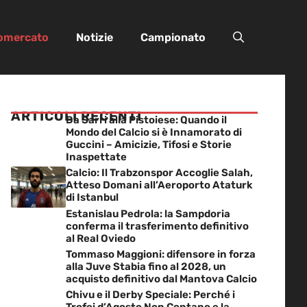
iomercato
Notizie
Campionato
ARTICOLI RECENTI
Da Sarri alla Pistoiese: Quando il
Mondo del Calcio si è Innamorato di
Guccini – Amicizie, Tifosi e Storie
Inaspettate
Calcio: Il Trabzonspor Accoglie Salah,
Atteso Domani all’Aeroporto Ataturk
di Istanbul
Estanislau Pedrola: la Sampdoria
conferma il trasferimento definitivo
al Real Oviedo
Tommaso Maggioni: difensore in forza
alla Juve Stabia fino al 2028, un
acquisto definitivo dal Mantova Calcio
Chivu e il Derby Speciale: Perché i
Trofei d’Agosto Non Contano e la