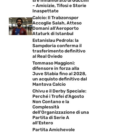
si è Innamorato di Guccini
– Amicizie, Tifosi e Storie
Inaspettate
Calcio: Il Trabzonspor
Accoglie Salah, Atteso
Domani all’Aeroporto
Ataturk di Istanbul
Estanislau Pedrola: la
Sampdoria conferma il
trasferimento definitivo
al Real Oviedo
Tommaso Maggioni:
difensore in forza alla
Juve Stabia fino al 2028,
un acquisto definitivo dal
Mantova Calcio
Chivu e il Derby Speciale:
Perché i Trofei d’Agosto
Non Contano e la
Complessità
dell’Organizzazione di una
Partita di Serie A
all’Estero
Partita Amichevole