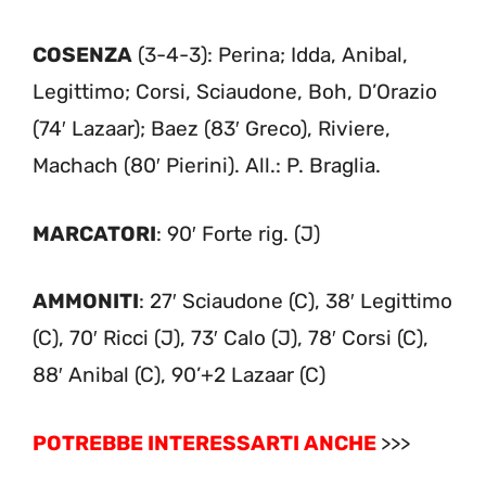
COSENZA
(3-4-3): Perina; Idda, Anibal,
Legittimo; Corsi, Sciaudone, Boh, D’Orazio
(74′ Lazaar); Baez (83′ Greco), Riviere,
Machach (80′ Pierini). All.: P. Braglia.
MARCATORI
: 90′ Forte rig. (J)
AMMONITI
: 27′ Sciaudone (C), 38′ Legittimo
(C), 70′ Ricci (J), 73′ Calo (J), 78′ Corsi (C),
88′ Anibal (C), 90’+2 Lazaar (C)
POTREBBE INTERESSARTI ANCHE
>>>