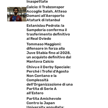
Inaspettate
Calcio: Il Trabzonspor
Accoglie Salah, Atteso
Domani all’Aeroporto
Ataturk di Istanbul
Estanislau Pedrola: la
Sampdoria conferma il
trasferimento definitivo
al Real Oviedo
Tommaso Maggioni:
difensore in forza alla
Juve Stabia fino al 2028,
un acquisto definitivo dal
Mantova Calcio
Chivu e il Derby Speciale:
Perché i Trofei d’Agosto
Non Contano e la
Complessità
dell’Organizzazione di una
Partita di Serie A
all’Estero
Partita Amichevole
Contro la Japan
University annullata: