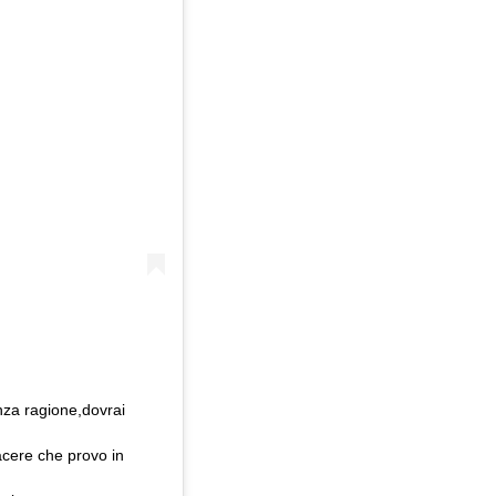
nza ragione,dovrai
iacere che provo in