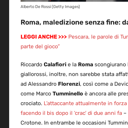
Alberto De Rossi (Getty Images)
Roma, maledizione senza fine: d
LEGGI ANCHE >>>
Pescara, le parole di Tu
parte del gioco”
Riccardo
Calafiori
e la
Roma
scongiurano l
giallorossi, inoltre, non sarebbe stata affa
ad Alessandro
Florenzi
, così come a Devi
come Marco
Tumminello
è ancora alle pres
crociato.
L’attaccante attualmente in forza
facendo il bis dopo il ‘crac’ di due anni fa
– 
Crotone. In entrambe le occasioni Tummine