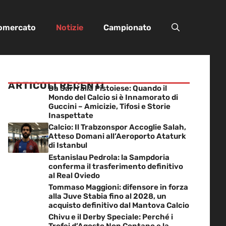
iomercato
Notizie
Campionato
ARTICOLI RECENTI
Da Sarri alla Pistoiese: Quando il
Mondo del Calcio si è Innamorato di
Guccini – Amicizie, Tifosi e Storie
Inaspettate
Calcio: Il Trabzonspor Accoglie Salah,
Atteso Domani all’Aeroporto Ataturk
di Istanbul
Estanislau Pedrola: la Sampdoria
conferma il trasferimento definitivo
al Real Oviedo
Tommaso Maggioni: difensore in forza
alla Juve Stabia fino al 2028, un
acquisto definitivo dal Mantova Calcio
Chivu e il Derby Speciale: Perché i
Trofei d’Agosto Non Contano e la