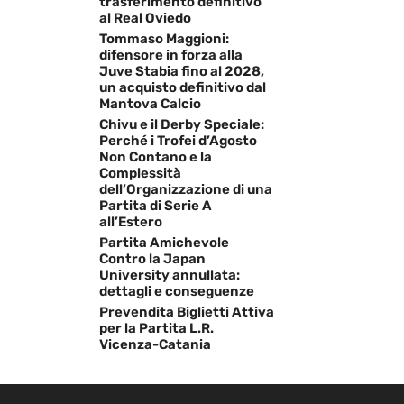
trasferimento definitivo
al Real Oviedo
Tommaso Maggioni:
difensore in forza alla
Juve Stabia fino al 2028,
un acquisto definitivo dal
Mantova Calcio
Chivu e il Derby Speciale:
Perché i Trofei d’Agosto
Non Contano e la
Complessità
dell’Organizzazione di una
Partita di Serie A
all’Estero
Partita Amichevole
Contro la Japan
University annullata:
dettagli e conseguenze
Prevendita Biglietti Attiva
per la Partita L.R.
Vicenza-Catania