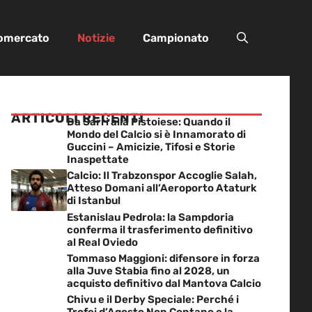
iomercato
Notizie
Campionato
ARTICOLI RECENTI
Da Sarri alla Pistoiese: Quando il
Mondo del Calcio si è Innamorato di
Guccini – Amicizie, Tifosi e Storie
Inaspettate
Calcio: Il Trabzonspor Accoglie Salah,
Atteso Domani all’Aeroporto Ataturk
di Istanbul
Estanislau Pedrola: la Sampdoria
conferma il trasferimento definitivo
al Real Oviedo
Tommaso Maggioni: difensore in forza
alla Juve Stabia fino al 2028, un
acquisto definitivo dal Mantova Calcio
Chivu e il Derby Speciale: Perché i
Trofei d’Agosto Non Contano e la