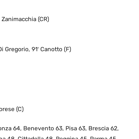
1′ Zanimacchia (CR)
Di Gregorio, 91′ Canotto (F)
orese (C)
nza 64, Benevento 63, Pisa 63, Brescia 62,
na 48, Cittadella 48, Reggina 45, Parma 45,