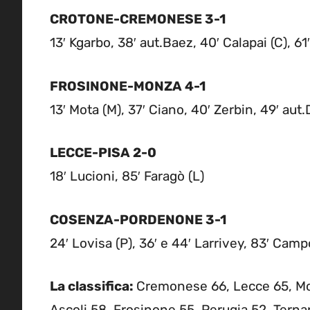
CROTONE-CREMONESE 3-1
13′ Kgarbo, 38′ aut.Baez, 40′ Calapai (C), 6
FROSINONE-MONZA 4-1
13′ Mota (M), 37′ Ciano, 40′ Zerbin, 49′ aut.
LECCE-PISA 2-0
18′ Lucioni, 85′ Faragò (L)
COSENZA-PORDENONE 3-1
24′ Lovisa (P), 36′ e 44′ Larrivey, 83′ Camp
La classifica:
Cremonese 66, Lecce 65, Mo
Ascoli 58, Frosinone 55, Perugia 52, Terna