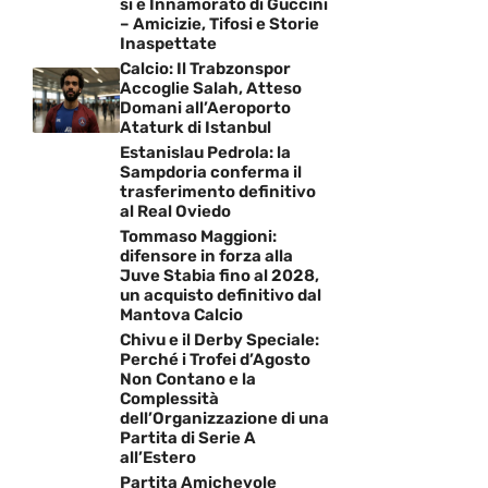
si è Innamorato di Guccini
– Amicizie, Tifosi e Storie
Inaspettate
Calcio: Il Trabzonspor
Accoglie Salah, Atteso
Domani all’Aeroporto
Ataturk di Istanbul
Estanislau Pedrola: la
Sampdoria conferma il
trasferimento definitivo
al Real Oviedo
Tommaso Maggioni:
difensore in forza alla
Juve Stabia fino al 2028,
un acquisto definitivo dal
Mantova Calcio
Chivu e il Derby Speciale:
Perché i Trofei d’Agosto
Non Contano e la
Complessità
dell’Organizzazione di una
Partita di Serie A
all’Estero
Partita Amichevole