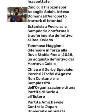
Inaspettate
Calcio: Il Trabzonspor
Accoglie Salah, Atteso
Domani all’Aeroporto
Ataturk di Istanbul
Estanislau Pedrola: la
Sampdoria conferma il
trasferimento definitivo
al Real Oviedo
Tommaso Maggioni:
difensore in forza alla
Juve Stabia fino al 2028,
un acquisto definitivo dal
Mantova Calcio
Chivu e il Derby Speciale:
Perché i Trofei d’Agosto
Non Contano e la
Complessità
dell’Organizzazione di una
Partita di Serie A
all’Estero
Partita Amichevole
Contro la Japan
University annullata: