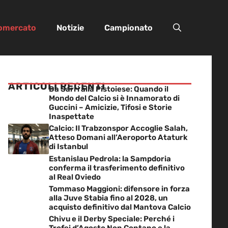
iomercato
Notizie
Campionato
ARTICOLI RECENTI
Da Sarri alla Pistoiese: Quando il
Mondo del Calcio si è Innamorato di
Guccini – Amicizie, Tifosi e Storie
Inaspettate
Calcio: Il Trabzonspor Accoglie Salah,
Atteso Domani all’Aeroporto Ataturk
di Istanbul
Estanislau Pedrola: la Sampdoria
conferma il trasferimento definitivo
al Real Oviedo
Tommaso Maggioni: difensore in forza
alla Juve Stabia fino al 2028, un
acquisto definitivo dal Mantova Calcio
Chivu e il Derby Speciale: Perché i
Trofei d’Agosto Non Contano e la