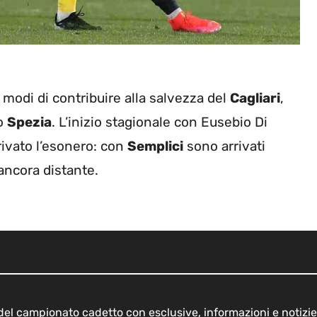
i modi di contribuire alla salvezza del
Cagliari
,
lo
Spezia
. L’inizio stagionale con Eusebio Di
rivato l’esonero: con
Semplici
sono arrivati
 ancora distante.
o del campionato cadetto con esclusive, informazioni e notizie