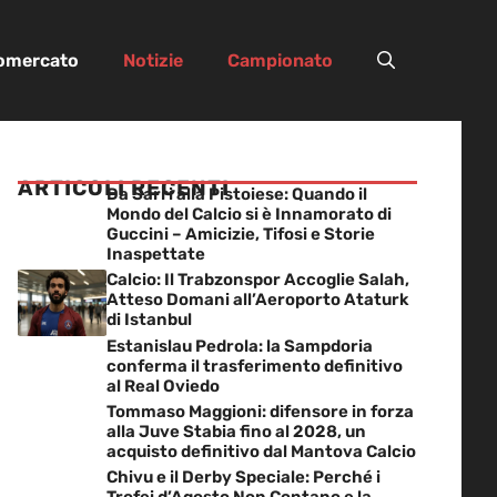
iomercato
Notizie
Campionato
ARTICOLI RECENTI
Da Sarri alla Pistoiese: Quando il
Mondo del Calcio si è Innamorato di
Guccini – Amicizie, Tifosi e Storie
Inaspettate
Calcio: Il Trabzonspor Accoglie Salah,
Atteso Domani all’Aeroporto Ataturk
di Istanbul
Estanislau Pedrola: la Sampdoria
conferma il trasferimento definitivo
al Real Oviedo
Tommaso Maggioni: difensore in forza
alla Juve Stabia fino al 2028, un
acquisto definitivo dal Mantova Calcio
Chivu e il Derby Speciale: Perché i
Trofei d’Agosto Non Contano e la