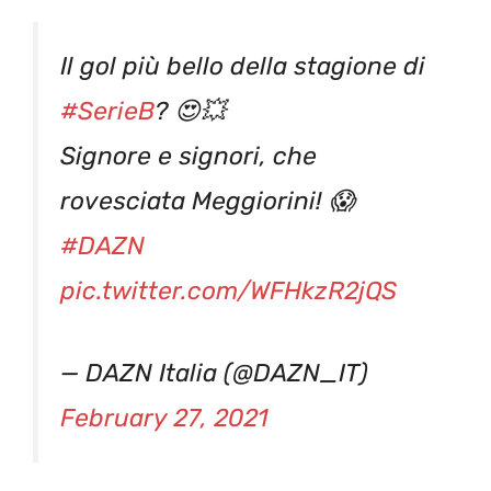
Il gol più bello della stagione di
#SerieB
? 😍💥
Signore e signori, che
rovesciata Meggiorini! 😱
#DAZN
pic.twitter.com/WFHkzR2jQS
— DAZN Italia (@DAZN_IT)
February 27, 2021