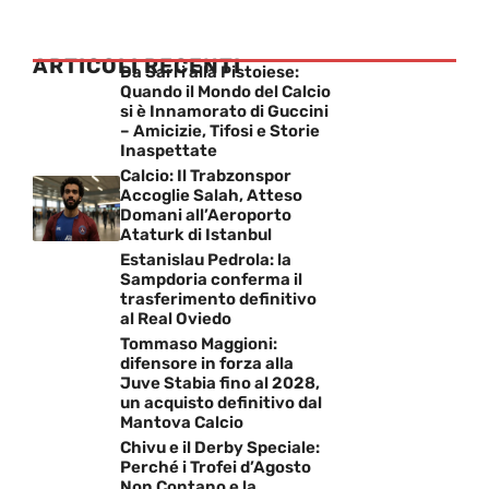
ARTICOLI RECENTI
Da Sarri alla Pistoiese:
Quando il Mondo del Calcio
si è Innamorato di Guccini
– Amicizie, Tifosi e Storie
Inaspettate
Calcio: Il Trabzonspor
Accoglie Salah, Atteso
Domani all’Aeroporto
Ataturk di Istanbul
Estanislau Pedrola: la
Sampdoria conferma il
trasferimento definitivo
al Real Oviedo
Tommaso Maggioni:
difensore in forza alla
Juve Stabia fino al 2028,
un acquisto definitivo dal
Mantova Calcio
Chivu e il Derby Speciale:
Perché i Trofei d’Agosto
Non Contano e la