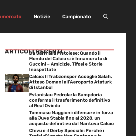
iomercato
Notizie
Campionato
ARTICOLI RECENTI
Da Sarri alla Pistoiese: Quando il
Mondo del Calcio si è Innamorato di
Guccini – Amicizie, Tifosi e Storie
Inaspettate
Calcio: Il Trabzonspor Accoglie Salah,
Atteso Domani all’Aeroporto Ataturk
di Istanbul
Estanislau Pedrola: la Sampdoria
conferma il trasferimento definitivo
al Real Oviedo
Tommaso Maggioni: difensore in forza
alla Juve Stabia fino al 2028, un
acquisto definitivo dal Mantova Calcio
Chivu e il Derby Speciale: Perché i
Trofei d’Agosto Non Contano e la