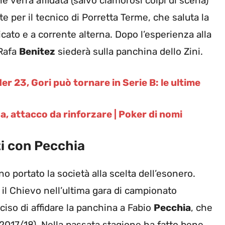
 verrà affidata (salvo clamorosi colpi di scena)
itte per il tecnico di Porretta Terme, che saluta la
ato e a corrente alterna. Dopo l’esperienza alla
 Rafa
Benitez
siederà sulla panchina dello Zini.
 23, Gori può tornare in Serie B: le ultime
, attacco da rinforzare | Poker di nomi
ti con Pecchia
o portato la società alla scelta dell’esonero.
o il Chievo nell’ultima gara di campionato
ciso di affidare la panchina a Fabio
Pecchia
, che
 2017/18). Nella passata stagione ha fatto bene,