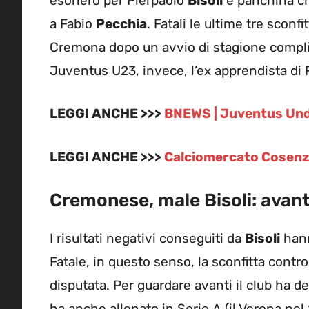
esonero per Pierpaolo
Bisoli
e panchina che
a Fabio
Pecchia
. Fatali le ultime tre sconf
Cremona dopo un avvio di stagione complic
Juventus U23, invece, l’ex apprendista di
LEGGI ANCHE >>>
BNEWS | Juventus Under
LEGGI ANCHE >>>
Calciomercato Cosenza
Cremonese, male Bisoli: avan
I risultati negativi conseguiti da
Bisoli
hann
Fatale, in questo senso, la sconfitta contr
disputata. Per guardare avanti il club ha de
ha anche allenato in Serie A (il Verona nel