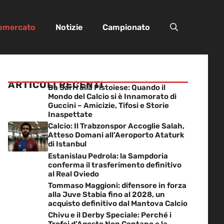
iomercato
Notizie
Campionato
ARTICOLI RECENTI
Da Sarri alla Pistoiese: Quando il
Mondo del Calcio si è Innamorato di
Guccini – Amicizie, Tifosi e Storie
Inaspettate
Calcio: Il Trabzonspor Accoglie Salah,
Atteso Domani all’Aeroporto Ataturk
di Istanbul
Estanislau Pedrola: la Sampdoria
conferma il trasferimento definitivo
al Real Oviedo
Tommaso Maggioni: difensore in forza
alla Juve Stabia fino al 2028, un
acquisto definitivo dal Mantova Calcio
Chivu e il Derby Speciale: Perché i
Trofei d’Agosto Non Contano e la