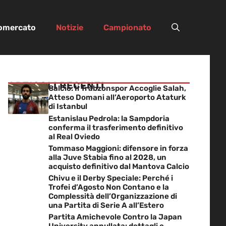
iomercato
Notizie
Campionato
ARTICOLI RECENTI
Calcio: Il Trabzonspor Accoglie Salah,
Atteso Domani all’Aeroporto Ataturk
di Istanbul
Estanislau Pedrola: la Sampdoria
conferma il trasferimento definitivo
al Real Oviedo
Tommaso Maggioni: difensore in forza
alla Juve Stabia fino al 2028, un
acquisto definitivo dal Mantova Calcio
Chivu e il Derby Speciale: Perché i
Trofei d’Agosto Non Contano e la
Complessità dell’Organizzazione di
una Partita di Serie A all’Estero
Partita Amichevole Contro la Japan
University annullata: dettagli e