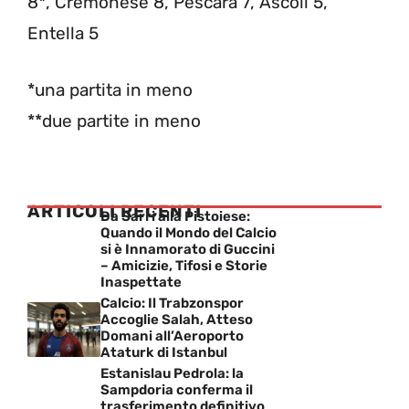
8*, Cremonese 8, Pescara 7, Ascoli 5,
Entella 5
*una partita in meno
**due partite in meno
ARTICOLI RECENTI
Da Sarri alla Pistoiese:
Quando il Mondo del Calcio
si è Innamorato di Guccini
– Amicizie, Tifosi e Storie
Inaspettate
Calcio: Il Trabzonspor
Accoglie Salah, Atteso
Domani all’Aeroporto
Ataturk di Istanbul
Estanislau Pedrola: la
Sampdoria conferma il
trasferimento definitivo