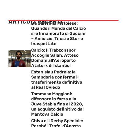
ARTICOLI RECENTI
Da Sarri alla Pistoiese:
Quando il Mondo del Calcio
si è Innamorato di Guccini
– Amicizie, Tifosi e Storie
Inaspettate
Calcio: Il Trabzonspor
Accoglie Salah, Atteso
Domani all’Aeroporto
Ataturk di Istanbul
Estanislau Pedrola: la
Sampdoria conferma il
trasferimento definitivo
al Real Oviedo
Tommaso Maggioni:
difensore in forza alla
Juve Stabia fino al 2028,
un acquisto definitivo dal
Mantova Calcio
Chivu e il Derby Speciale:
Perché i Trofei d’Agosto