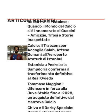
ARTICOLI RECENTI
Da Sarri alla Pistoiese:
Quando il Mondo del Calcio
si è Innamorato di Guccini
– Amicizie, Tifosi e Storie
Inaspettate
Calcio: Il Trabzonspor
Accoglie Salah, Atteso
Domani all’Aeroporto
Ataturk di Istanbul
Estanislau Pedrola: la
Sampdoria conferma il
trasferimento definitivo
al Real Oviedo
Tommaso Maggioni:
difensore in forza alla
Juve Stabia fino al 2028,
un acquisto definitivo dal
Mantova Calcio
Chivu e il Derby Speciale: