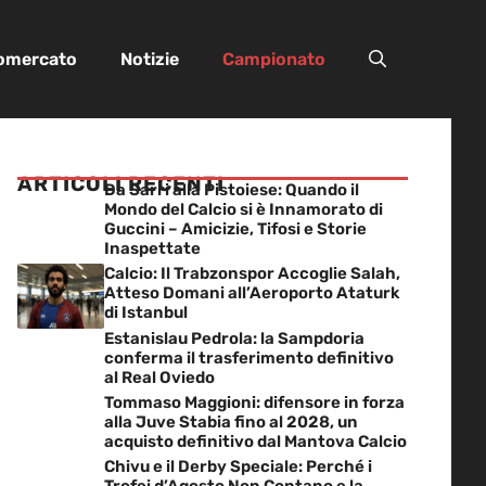
iomercato
Notizie
Campionato
ARTICOLI RECENTI
Da Sarri alla Pistoiese: Quando il
Mondo del Calcio si è Innamorato di
Guccini – Amicizie, Tifosi e Storie
Inaspettate
Calcio: Il Trabzonspor Accoglie Salah,
Atteso Domani all’Aeroporto Ataturk
di Istanbul
Estanislau Pedrola: la Sampdoria
conferma il trasferimento definitivo
al Real Oviedo
Tommaso Maggioni: difensore in forza
alla Juve Stabia fino al 2028, un
acquisto definitivo dal Mantova Calcio
Chivu e il Derby Speciale: Perché i
Trofei d’Agosto Non Contano e la