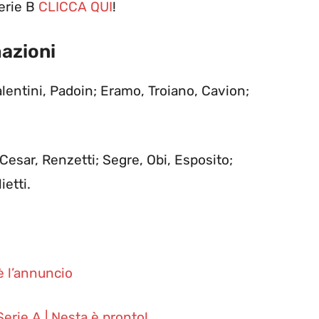
erie B
CLICCA QUI
!
mazioni
alentini, Padoin; Eramo, Troiano, Cavion;
Cesar, Renzetti; Segre, Obi, Esposito;
ietti.
’è l’annuncio
erie A | Nesta è pronto!