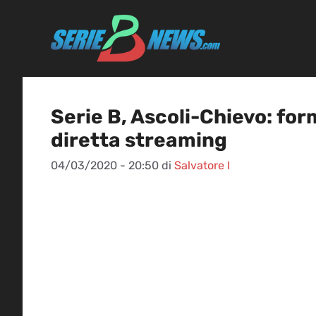
Vai
al
contenuto
Serie B, Ascoli-Chievo: form
diretta streaming
04/03/2020 - 20:50
di
Salvatore I