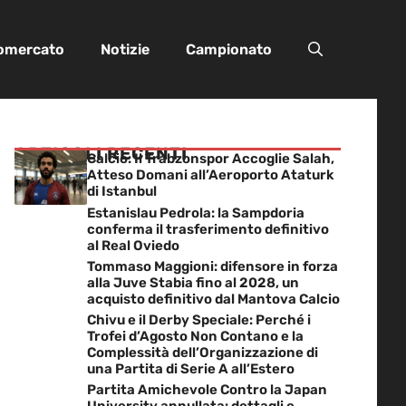
iomercato
Notizie
Campionato
ARTICOLI RECENTI
Calcio: Il Trabzonspor Accoglie Salah,
Atteso Domani all’Aeroporto Ataturk
di Istanbul
Estanislau Pedrola: la Sampdoria
conferma il trasferimento definitivo
al Real Oviedo
Tommaso Maggioni: difensore in forza
alla Juve Stabia fino al 2028, un
acquisto definitivo dal Mantova Calcio
Chivu e il Derby Speciale: Perché i
Trofei d’Agosto Non Contano e la
Complessità dell’Organizzazione di
una Partita di Serie A all’Estero
Partita Amichevole Contro la Japan
University annullata: dettagli e