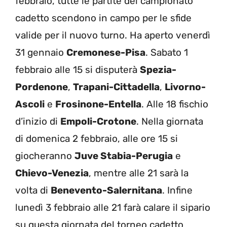
febbraio, tutte le partite del campionato
cadetto scendono in campo per le sfide
valide per il nuovo turno. Ha aperto venerdì
31 gennaio
Cremonese-Pisa
. Sabato 1
febbraio alle 15 si disputerà
Spezia-
Pordenone
,
Trapani-Cittadella
,
Livorno-
Ascoli
e
Frosinone-Entella
. Alle 18 fischio
d’inizio di
Empoli-Crotone
. Nella giornata
di domenica 2 febbraio, alle ore 15 si
giocheranno
Juve Stabia-Perugia
e
Chievo-Venezia
, mentre alle 21 sarà la
volta di
Benevento-Salernitana
. Infine
lunedì 3 febbraio alle 21 farà calare il sipario
su questa giornata del torneo cadetto