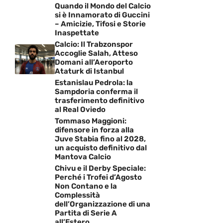
Quando il Mondo del Calcio
si è Innamorato di Guccini
– Amicizie, Tifosi e Storie
Inaspettate
Calcio: Il Trabzonspor
Accoglie Salah, Atteso
Domani all’Aeroporto
Ataturk di Istanbul
Estanislau Pedrola: la
Sampdoria conferma il
trasferimento definitivo
al Real Oviedo
Tommaso Maggioni:
difensore in forza alla
Juve Stabia fino al 2028,
un acquisto definitivo dal
Mantova Calcio
Chivu e il Derby Speciale:
Perché i Trofei d’Agosto
Non Contano e la
Complessità
dell’Organizzazione di una
Partita di Serie A
all’Estero