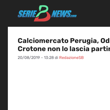
Vai
al
contenuto
Calciomercato Perugia, Oddo
Crotone non lo lascia parti
20/08/2019 - 13:28
di
RedazioneSB