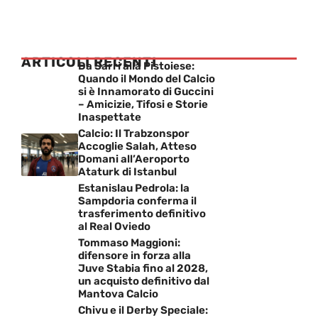
ARTICOLI RECENTI
Da Sarri alla Pistoiese:
Quando il Mondo del Calcio
si è Innamorato di Guccini
– Amicizie, Tifosi e Storie
Inaspettate
Calcio: Il Trabzonspor
Accoglie Salah, Atteso
Domani all’Aeroporto
Ataturk di Istanbul
Estanislau Pedrola: la
Sampdoria conferma il
trasferimento definitivo
al Real Oviedo
Tommaso Maggioni:
difensore in forza alla
Juve Stabia fino al 2028,
un acquisto definitivo dal
Mantova Calcio
Chivu e il Derby Speciale: