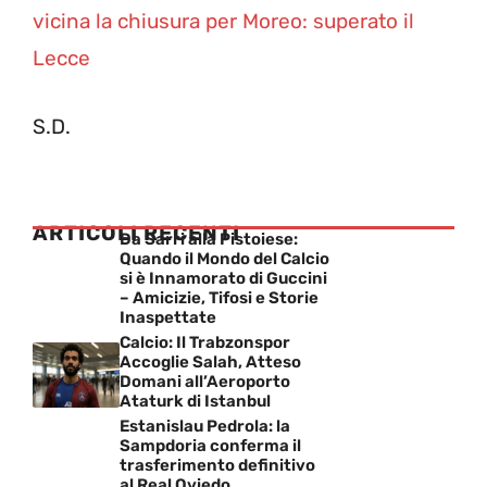
vicina la chiusura per Moreo: superato il
Lecce
S.D.
ARTICOLI RECENTI
Da Sarri alla Pistoiese:
Quando il Mondo del Calcio
si è Innamorato di Guccini
– Amicizie, Tifosi e Storie
Inaspettate
Calcio: Il Trabzonspor
Accoglie Salah, Atteso
Domani all’Aeroporto
Ataturk di Istanbul
Estanislau Pedrola: la
Sampdoria conferma il
trasferimento definitivo
al Real Oviedo