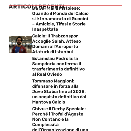
ARTICOLI RECENTI
Da Sarri alla Pistoiese:
Quando il Mondo del Calcio
si è Innamorato di Guccini
– Amicizie, Tifosi e Storie
Inaspettate
Calcio: Il Trabzonspor
Accoglie Salah, Atteso
Domani all’Aeroporto
Ataturk di Istanbul
Estanislau Pedrola: la
Sampdoria conferma il
trasferimento definitivo
al Real Oviedo
Tommaso Maggioni:
difensore in forza alla
Juve Stabia fino al 2028,
un acquisto definitivo dal
Mantova Calcio
Chivu e il Derby Speciale:
Perché i Trofei d’Agosto
Non Contano e la
Complessità
dell’Organizzazione di una