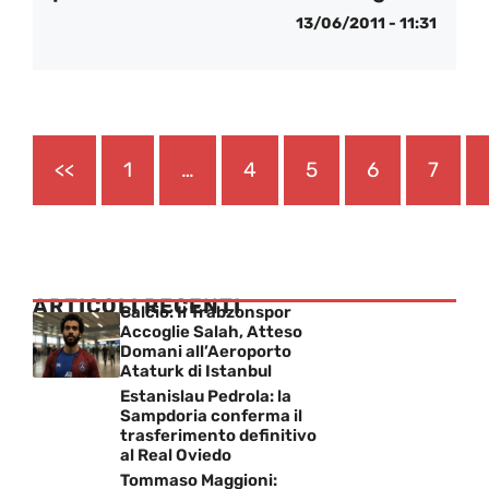
13/06/2011 - 11:31
<<
1
…
4
5
6
7
ARTICOLI RECENTI
Calcio: Il Trabzonspor
Accoglie Salah, Atteso
Domani all’Aeroporto
Ataturk di Istanbul
Estanislau Pedrola: la
Sampdoria conferma il
trasferimento definitivo
al Real Oviedo
Tommaso Maggioni: