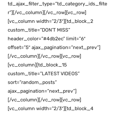
td_ajax_filter_type=”td_category_ids_filte
r”][/vc_column][/vc_row][vc_row]
[vc_column width=”2/3″][td_block_2
custom_title=”DON’T MISS”
header_color=”#4db2ec” limit=”6″
offset=”5″ ajax_pagination=”next_prev”]
[/vc_column][/vc_row][vc_row]
[vc_column][td_block_15
custom_title=”LATEST VIDEOS”
sort=”random_posts”
ajax_pagination=”next_prev”]
[/vc_column][/vc_row][vc_row]
[vc_column width=”2/3″][td_block_4