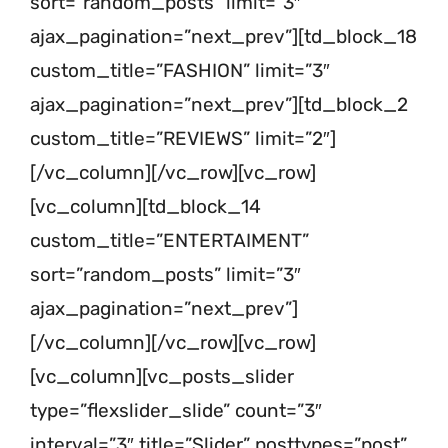
sort=”random_posts” limit=”3″
ajax_pagination=”next_prev”][td_block_18
custom_title=”FASHION” limit=”3″
ajax_pagination=”next_prev”][td_block_2
custom_title=”REVIEWS” limit=”2″]
[/vc_column][/vc_row][vc_row]
[vc_column][td_block_14
custom_title=”ENTERTAIMENT”
sort=”random_posts” limit=”3″
ajax_pagination=”next_prev”]
[/vc_column][/vc_row][vc_row]
[vc_column][vc_posts_slider
type=”flexslider_slide” count=”3″
interval=”3″ title=”Slider” posttypes=”post”