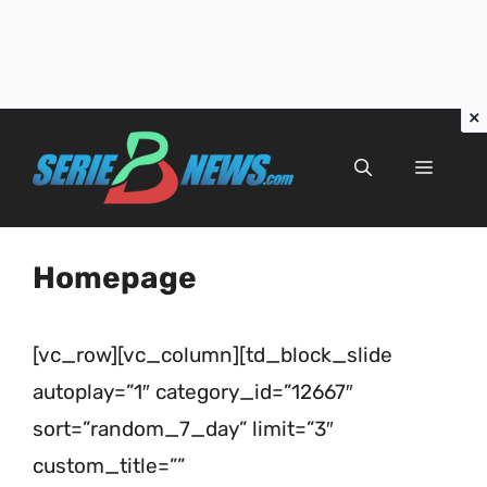
Vai
al
Menu
contenuto
Homepage
[vc_row][vc_column][td_block_slide
autoplay=”1″ category_id=”12667″
sort=”random_7_day” limit=”3″
custom_title=””