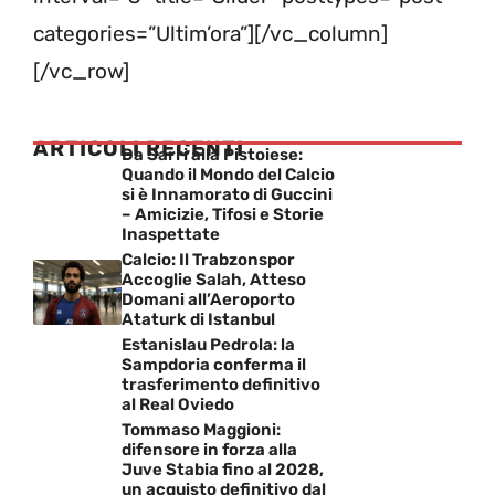
categories=”Ultim’ora”][/vc_column]
[/vc_row]
ARTICOLI RECENTI
Da Sarri alla Pistoiese:
Quando il Mondo del Calcio
si è Innamorato di Guccini
– Amicizie, Tifosi e Storie
Inaspettate
Calcio: Il Trabzonspor
Accoglie Salah, Atteso
Domani all’Aeroporto
Ataturk di Istanbul
Estanislau Pedrola: la
Sampdoria conferma il
trasferimento definitivo
al Real Oviedo
Tommaso Maggioni:
difensore in forza alla
Juve Stabia fino al 2028,
un acquisto definitivo dal