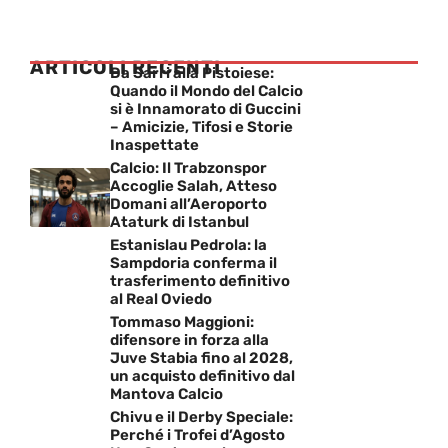
ARTICOLI RECENTI
Da Sarri alla Pistoiese:
Quando il Mondo del Calcio
si è Innamorato di Guccini
– Amicizie, Tifosi e Storie
Inaspettate
Calcio: Il Trabzonspor
Accoglie Salah, Atteso
Domani all’Aeroporto
Ataturk di Istanbul
Estanislau Pedrola: la
Sampdoria conferma il
trasferimento definitivo
al Real Oviedo
Tommaso Maggioni:
difensore in forza alla
Juve Stabia fino al 2028,
un acquisto definitivo dal
Mantova Calcio
Chivu e il Derby Speciale:
Perché i Trofei d’Agosto