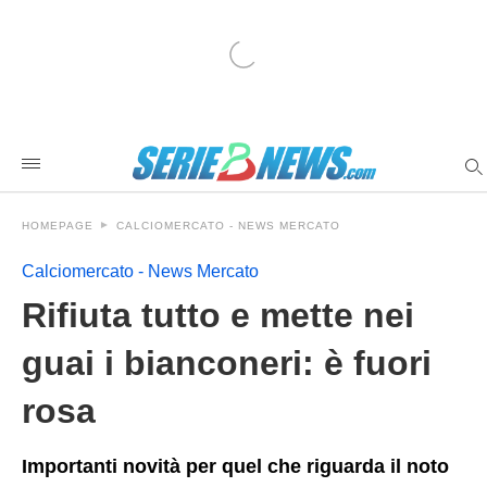
Rifiuta+tutto+e+mette+nei+guai+i+bianconeri%3A+%C3%A8+fu
seriebnewscom
/2025/08/24/rifiuta-
tutto-
e-
mette-
nei-
guai-
i-
bianconeri-
e-
fuori-
HOMEPAGE
CALCIOMERCATO - NEWS MERCATO
rosa/amp/
Calciomercato - News Mercato
Rifiuta tutto e mette nei
guai i bianconeri: è fuori
rosa
Importanti novità per quel che riguarda il noto