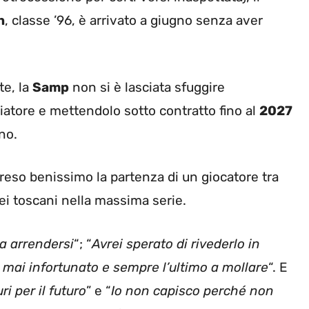
n
, classe ’96, è arrivato a giugno senza aver
te, la
Samp
non si è lasciata sfuggire
ciatore e mettendolo sotto contratto fino al
2027
no.
preso benissimo la partenza di un giocatore tra
dei toscani nella massima serie.
a arrendersi
“; “
Avrei sperato di rivederlo in
, mai infortunato e sempre l’ultimo a mollare
“. E
ri per il futuro
” e “
Io non capisco perché non