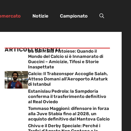
iomercato
Notizie
Campionato
ARTICOLI RECENTI
Da Sarri alla Pistoiese: Quando il
Mondo del Calcio si è Innamorato di
Guccini – Amicizie, Tifosi e Storie
Inaspettate
Calcio: Il Trabzonspor Accoglie Salah,
Atteso Domani all’Aeroporto Ataturk
di Istanbul
Estanislau Pedrola: la Sampdoria
conferma il trasferimento definitivo
al Real Oviedo
Tommaso Maggioni: difensore in forza
alla Juve Stabia fino al 2028, un
acquisto definitivo dal Mantova Calcio
Chivu e il Derby Speciale: Perché i
Trofei d’Agosto Non Contano e la