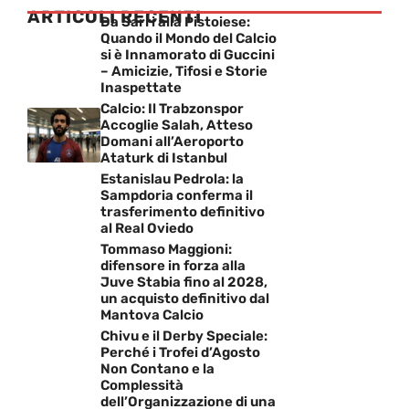
ARTICOLI RECENTI
Da Sarri alla Pistoiese:
Quando il Mondo del Calcio
si è Innamorato di Guccini
– Amicizie, Tifosi e Storie
Inaspettate
Calcio: Il Trabzonspor
Accoglie Salah, Atteso
Domani all’Aeroporto
Ataturk di Istanbul
Estanislau Pedrola: la
Sampdoria conferma il
trasferimento definitivo
al Real Oviedo
Tommaso Maggioni:
difensore in forza alla
Juve Stabia fino al 2028,
un acquisto definitivo dal
Mantova Calcio
Chivu e il Derby Speciale:
Perché i Trofei d’Agosto
Non Contano e la
Complessità
dell’Organizzazione di una