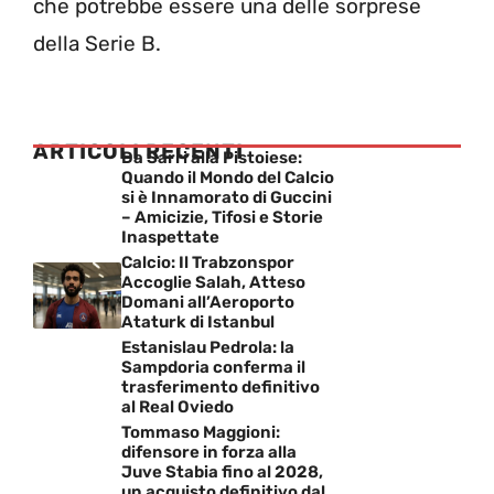
che potrebbe essere una delle sorprese
della Serie B.
ARTICOLI RECENTI
Da Sarri alla Pistoiese:
Quando il Mondo del Calcio
si è Innamorato di Guccini
– Amicizie, Tifosi e Storie
Inaspettate
Calcio: Il Trabzonspor
Accoglie Salah, Atteso
Domani all’Aeroporto
Ataturk di Istanbul
Estanislau Pedrola: la
Sampdoria conferma il
trasferimento definitivo
al Real Oviedo
Tommaso Maggioni:
difensore in forza alla
Juve Stabia fino al 2028,
un acquisto definitivo dal