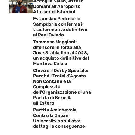
Accoglie Salah, Atteso
Domani all’Aeroporto
Ataturk di Istanbul
Estanislau Pedrola: la
Sampdoria conferma il
trasferimento definitivo
al Real Oviedo
Tommaso Maggioni:
difensore in forza alla
Juve Stabia fino al 2028,
un acquisto definitivo dal
Mantova Calcio
Chivu e il Derby Speciale:
Perché i Trofei d’Agosto
Non Contano e la
Complessità
dell’Organizzazione di una
Partita di Serie A
all’Estero
Partita Amichevole
Contro la Japan
University annullata:
dettagli e conseguenze