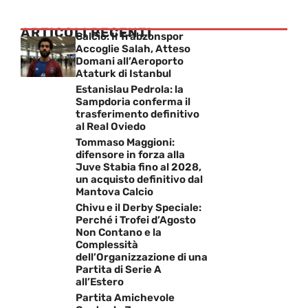
ARTICOLI RECENTI
Calcio: Il Trabzonspor
Accoglie Salah, Atteso
Domani all’Aeroporto
Ataturk di Istanbul
Estanislau Pedrola: la
Sampdoria conferma il
trasferimento definitivo
al Real Oviedo
Tommaso Maggioni:
difensore in forza alla
Juve Stabia fino al 2028,
un acquisto definitivo dal
Mantova Calcio
Chivu e il Derby Speciale:
Perché i Trofei d’Agosto
Non Contano e la
Complessità
dell’Organizzazione di una
Partita di Serie A
all’Estero
Partita Amichevole