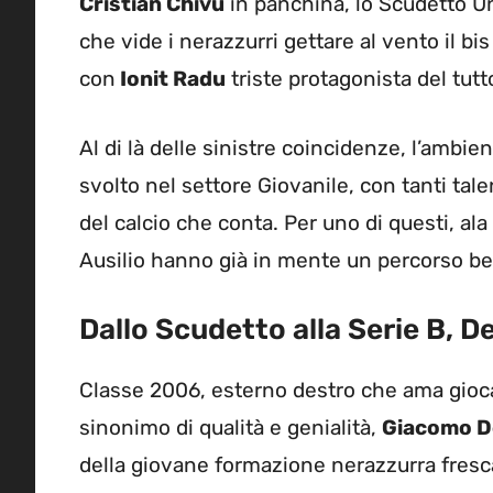
Cristian Chivu
in panchina, lo Scudetto Un
che vide i nerazzurri gettare al vento il bis
con
Ionit Radu
triste protagonista del tutt
Al di là delle sinistre coincidenze, l’ambie
svolto nel settore Giovanile, con tanti tal
del calcio che conta. Per uno di questi, al
Ausilio hanno già in mente un percorso ben
Dallo Scudetto alla Serie B, De
Classe 2006, esterno destro che ama giocar
sinonimo di qualità e genialità,
Giacomo De
della giovane formazione nerazzurra fresca