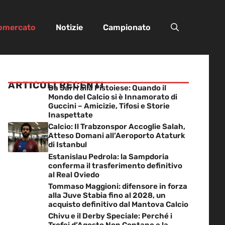
iomercato
Notizie
Campionato
ARTICOLI RECENTI
Da Sarri alla Pistoiese: Quando il
Mondo del Calcio si è Innamorato di
Guccini – Amicizie, Tifosi e Storie
Inaspettate
Calcio: Il Trabzonspor Accoglie Salah,
Atteso Domani all’Aeroporto Ataturk
di Istanbul
Estanislau Pedrola: la Sampdoria
conferma il trasferimento definitivo
al Real Oviedo
Tommaso Maggioni: difensore in forza
alla Juve Stabia fino al 2028, un
acquisto definitivo dal Mantova Calcio
Chivu e il Derby Speciale: Perché i
Trofei d’Agosto Non Contano e la