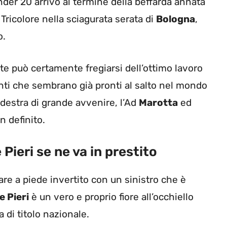
der 20 arrivò al termine della beffarda annata
 Tricolore nella sciagurata serata di
Bologna
,
o.
nte può certamente fregiarsi dell’ottimo lavoro
enti che sembrano già pronti al salto nel mondo
a destra di grande avvenire, l’Ad
Marotta
ed
 definito.
 Pieri se ne va in prestito
e a piede invertito con un sinistro che è
 Pieri
è un vero e proprio fiore all’occhiello
 di titolo nazionale.