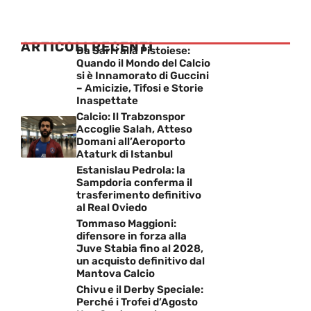
ARTICOLI RECENTI
Da Sarri alla Pistoiese:
Quando il Mondo del Calcio
si è Innamorato di Guccini
– Amicizie, Tifosi e Storie
Inaspettate
Calcio: Il Trabzonspor
Accoglie Salah, Atteso
Domani all’Aeroporto
Ataturk di Istanbul
Estanislau Pedrola: la
Sampdoria conferma il
trasferimento definitivo
al Real Oviedo
Tommaso Maggioni:
difensore in forza alla
Juve Stabia fino al 2028,
un acquisto definitivo dal
Mantova Calcio
Chivu e il Derby Speciale:
Perché i Trofei d’Agosto