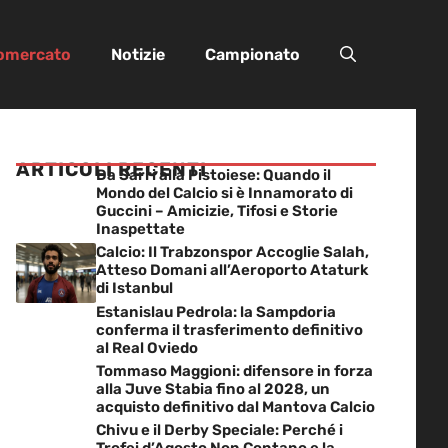
iomercato
Notizie
Campionato
ARTICOLI RECENTI
Da Sarri alla Pistoiese: Quando il
Mondo del Calcio si è Innamorato di
Guccini – Amicizie, Tifosi e Storie
Inaspettate
Calcio: Il Trabzonspor Accoglie Salah,
Atteso Domani all’Aeroporto Ataturk
di Istanbul
Estanislau Pedrola: la Sampdoria
conferma il trasferimento definitivo
al Real Oviedo
Tommaso Maggioni: difensore in forza
alla Juve Stabia fino al 2028, un
acquisto definitivo dal Mantova Calcio
Chivu e il Derby Speciale: Perché i
Trofei d’Agosto Non Contano e la