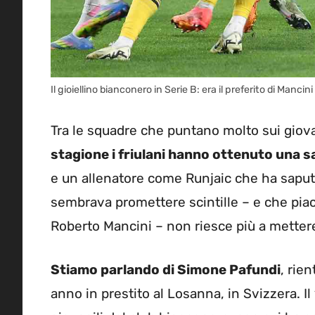
Il gioiellino bianconero in Serie B: era il preferito di Ma
Tra le squadre che puntano molto sui giov
stagione i friulani hanno ottenuto una s
e un allenatore come Runjaic che ha saputo
sembrava promettere scintille – e che piace
Roberto Mancini – non riesce più a mettere
Stiamo parlando di Simone Pafundi
, rie
anno in prestito al Losanna, in Svizzera. I