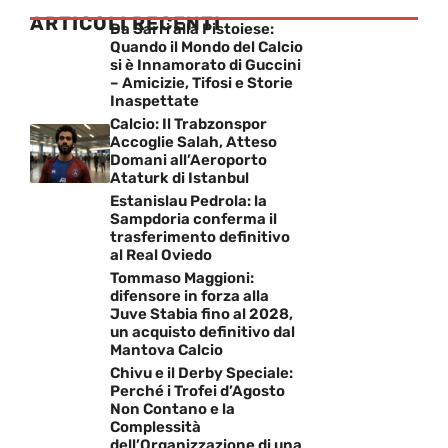
ARTICOLI RECENTI
Da Sarri alla Pistoiese:
Quando il Mondo del Calcio
si è Innamorato di Guccini
– Amicizie, Tifosi e Storie
Inaspettate
Calcio: Il Trabzonspor
Accoglie Salah, Atteso
Domani all’Aeroporto
Ataturk di Istanbul
Estanislau Pedrola: la
Sampdoria conferma il
trasferimento definitivo
al Real Oviedo
Tommaso Maggioni:
difensore in forza alla
Juve Stabia fino al 2028,
un acquisto definitivo dal
Mantova Calcio
Chivu e il Derby Speciale:
Perché i Trofei d’Agosto
Non Contano e la
Complessità
dell’Organizzazione di una