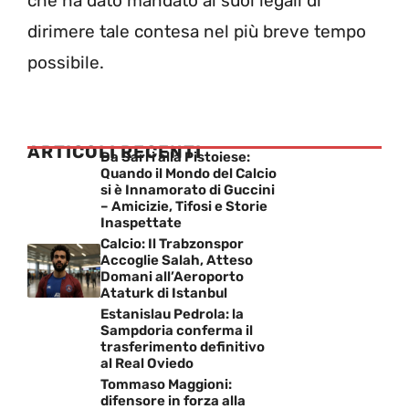
che ha dato mandato ai suoi legali di
dirimere tale contesa nel più breve tempo
possibile.
ARTICOLI RECENTI
Da Sarri alla Pistoiese:
Quando il Mondo del Calcio
si è Innamorato di Guccini
– Amicizie, Tifosi e Storie
Inaspettate
Calcio: Il Trabzonspor
Accoglie Salah, Atteso
Domani all’Aeroporto
Ataturk di Istanbul
Estanislau Pedrola: la
Sampdoria conferma il
trasferimento definitivo
al Real Oviedo
Tommaso Maggioni:
difensore in forza alla