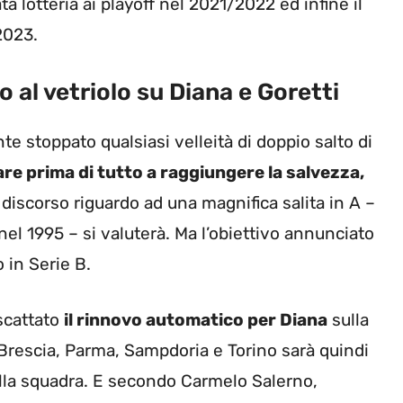
a lotteria ai playoff nel 2021/2022 ed infine il
2023.
o al vetriolo su Diana e Goretti
e stoppato qualsiasi velleità di doppio salto di
e prima di tutto a raggiungere la salvezza,
discorso riguardo ad una magnifica salita in A –
nel 1995 – si valuterà. Ma l’obiettivo annunciato
 in Serie B.
 scattato
il rinnovo automatico per Diana
sulla
 Brescia, Parma, Sampdoria e Torino sarà quindi
ella squadra. E secondo Carmelo Salerno,