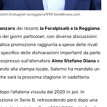
 Goretti (Instagram acreggiana1919) SerieBnews.com
tanzaro
dei record,
la Feralpisalò e la Reggiana
.
 dei giorni particolari, con diverse discussioni
tica promozione raggiunta a spese delle rivali
 specifico delle dichiarazioni importanti da parte
è espresso sull’allenatore
Aimo Stefano Diana
e
rlando alla stampa locale, Salerno ha mandato un
che sarà la prossima stagione in cadetteria.
opo l’altalena vissuta dal 2020 in poi. In
mozione in Serie B, retrocedendo però dopo una