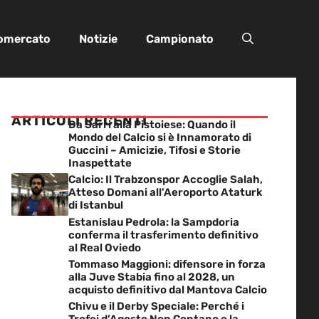
iomercato
Notizie
Campionato
ARTICOLI RECENTI
Da Sarri alla Pistoiese: Quando il
Mondo del Calcio si è Innamorato di
Guccini – Amicizie, Tifosi e Storie
Inaspettate
Calcio: Il Trabzonspor Accoglie Salah,
Atteso Domani all’Aeroporto Ataturk
di Istanbul
Estanislau Pedrola: la Sampdoria
conferma il trasferimento definitivo
al Real Oviedo
Tommaso Maggioni: difensore in forza
alla Juve Stabia fino al 2028, un
acquisto definitivo dal Mantova Calcio
Chivu e il Derby Speciale: Perché i
Trofei d’Agosto Non Contano e la